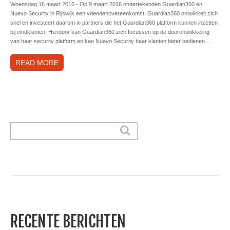
Woensdag 16 maart 2016 - Op 9 maart 2016 ondertekenden Guardian360 en
Nuevo Security in Rijswijk een vriendenovereenkomst. Guardian360 ontwikkelt zich
snel en investeert daarom in partners die het Guardian360 platform kunnen inzetten
bij eindklanten. Hierdoor kan Guardian360 zich focussen op de doorontwikkeling
van haar security platform en kan Nuevo Security haar klanten beter bedienen.…
READ MORE
RECENTE BERICHTEN