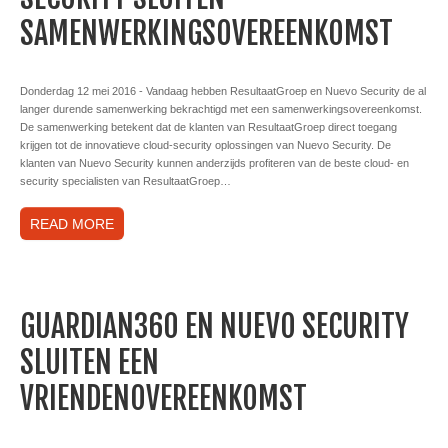
SAMENWERKINGSOVEREENKOMST
Donderdag 12 mei 2016 - Vandaag hebben ResultaatGroep en Nuevo Security de al
langer durende samenwerking bekrachtigd met een samenwerkingsovereenkomst.
De samenwerking betekent dat de klanten van ResultaatGroep direct toegang
krijgen tot de innovatieve cloud-security oplossingen van Nuevo Security. De
klanten van Nuevo Security kunnen anderzijds profiteren van de beste cloud- en
security specialisten van ResultaatGroep…
READ MORE
GUARDIAN360 EN NUEVO SECURITY
SLUITEN EEN
VRIENDENOVEREENKOMST