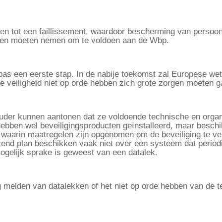
en tot een faillissement, waardoor bescherming van persoon
gelen moeten nemen om te voldoen aan de Wbp.
as een eerste stap. In de nabije toekomst zal Europese we
le veiligheid niet op orde hebben zich grote zorgen moeten
ouder kunnen aantonen dat ze voldoende technische en org
hebben wel beveiligingsproducten geïnstalleerd, maar beschi
n, waarin maatregelen zijn opgenomen om de beveiliging te v
orend plan beschikken vaak niet over een systeem dat period
mogelijk sprake is geweest van een datalek.
ig melden van datalekken of het niet op orde hebben van de t