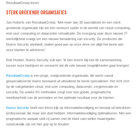
ResultaatGroep levert.
STERK GROEIENDE ORGANISATIES
Jan Huberts van ResultaatGroep: ‘Met meer dan 30 specialisten én een sterk
groeiende organisatie zijn we een serieuze speler in de wereld van cloud-computing,
end-user computing en datacenter-virtualisatie. De overgang naar deze nieuwe IT-
werkelijkheid vraagt om een nieuwe benadering van security. De producten die
Nuevo Security aanbiedt, sluiten goed aan op onze drive om altijd het beste aan
onze klanten te adviseren’.
Rob Hueber, Nuevo Security vult aan: ‘Ik ben enorm blij met de samenwerking
tussen onze bedrijven en verwacht dat dit vele nieuwe mogelijkheden gaat brengen’.
ResultaatGroep
is een jonge, snelgroeiende organisatie, die werkt vanuit
gespecialiseerde teams bestaand uit uitsluitend de beste specialisten. Het richt zich
op de vakgebieden cloud, end user computing, datacenter, zorginnovatie en
security. De unieke R1-methodiek zorgt voor een goede, pragmatische
meetbaarheid van de prestaties en het optimale resultaat voor de klanten.
Nuevo Security
heeft een frisse kijk op informatiebeveiliging en bestaat uit betrokken
professionals die maar één doel hebben: informatiebeveiliging optimaliseren. Met een
pragmatische aanpak stelt zij samen met de klant vast welke maatregelen
noodzakelijk zijn om hier grip op te houden.