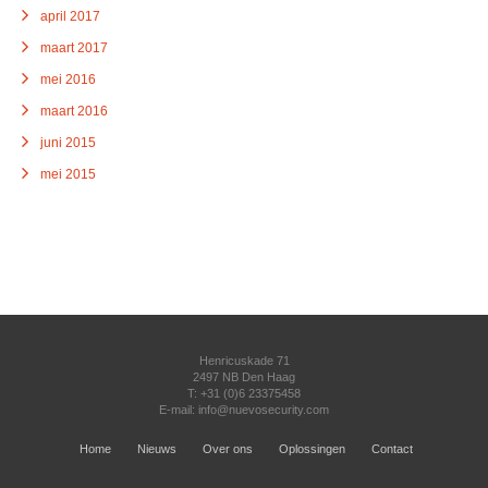
april 2017
maart 2017
mei 2016
maart 2016
juni 2015
mei 2015
Henricuskade 71
2497 NB Den Haag
T: +31 (0)6 23375458
E-mail:
info@nuevosecurity.com
Home
Nieuws
Over ons
Oplossingen
Contact