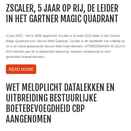
ZSCALER, 5 JAAR OP RIJ, DE LEIDER
IN HET GARTNER MAGIC QUADRANT
11 juni 2015 - Het in 2008 opgerichte Zscaler is al sinds 2011 leider in het Gartner
Magic Quadrant voor Secure Web Gateway. Zscaler is de aanbieder van volledig op
en in de cloud-gebaseerde Secure Web Gate diensten. UITBREIDINGEN IN 2014 In
2014 werden aan de al uitgebreide oplossing, netwerk sandboxing en next
generation firewall diensten…
READ MORE
WET MELDPLICHT DATALEKKEN EN
UITBREIDING BESTUURLIJKE
BOETEBEVOEGDHEID CBP
AANGENOMEN