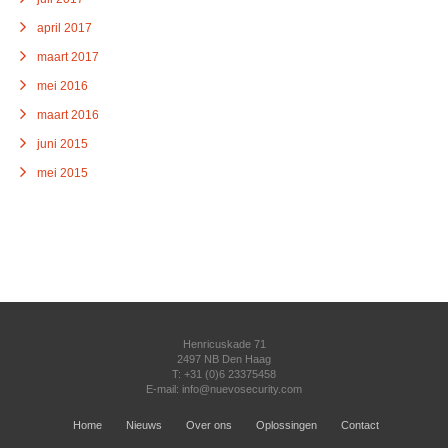
april 2017
maart 2017
mei 2016
maart 2016
juni 2015
mei 2015
Henricuskade 71
2497 NB Den Haag
T: +31 (0)6 23375458
E-mail:
info@nuevosecurity.com
Home
Nieuws
Over ons
Oplossingen
Contact