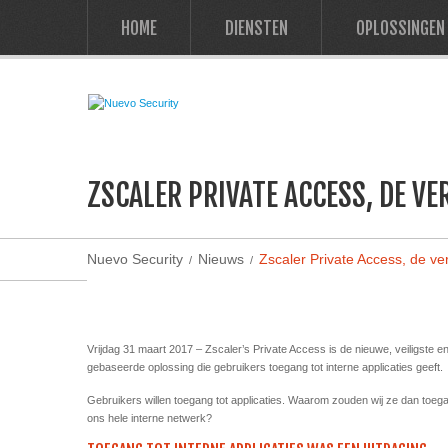
HOME
DIENSTEN
OPLOSSINGEN
ZSCALER PRIVATE ACCESS, DE V
Nuevo Security
Nieuws
Zscaler Private Access, de v
Vrijdag 31 maart 2017 – Zscaler’s Private Access is de nieuwe, veiligste 
gebaseerde oplossing die gebruikers toegang tot interne applicaties geeft.
Gebruikers willen toegang tot applicaties. Waarom zouden wij ze dan toeg
ons hele interne netwerk?