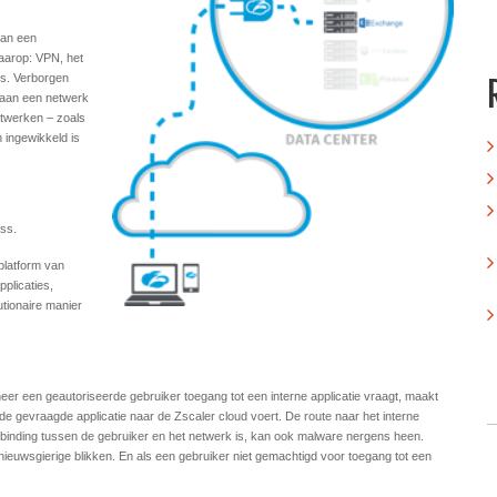
dan een
aarop: VPN, het
is. Verborgen
 aan een netwerk
etwerken – zoals
 ingewikkeld is
ess.
platform van
plicaties,
utionaire manier
er een geautoriseerde gebruiker toegang tot een interne applicatie vraagt, maakt
e gevraagde applicatie naar de Zscaler cloud voert. De route naar het interne
erbinding tussen de gebruiker en het netwerk is, kan ook malware nergens heen.
 nieuwsgierige blikken. En als een gebruiker niet gemachtigd voor toegang tot een