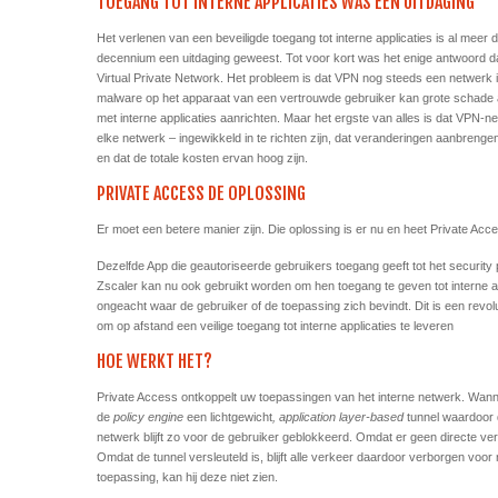
TOEGANG TOT INTERNE APPLICATIES WAS EEN UITDAGING
Het verlenen van een beveiligde toegang tot interne applicaties is al meer 
decennium een uitdaging geweest. Tot voor kort was het enige antwoord d
Virtual Private Network. Het probleem is dat VPN nog steeds een netwerk 
malware op het apparaat van een vertrouwde gebruiker kan grote schade
met interne applicaties aanrichten. Maar het ergste van alles is dat VPN-n
elke netwerk – ingewikkeld in te richten zijn, dat veranderingen aanbrengen
en dat de totale kosten ervan hoog zijn.
PRIVATE ACCESS DE OPLOSSING
Er moet een betere manier zijn. Die oplossing is er nu en heet Private Acc
Dezelfde App die geautoriseerde gebruikers toegang geeft tot het security 
Zscaler kan nu ook gebruikt worden om hen toegang te geven tot interne ap
ongeacht waar de gebruiker of de toepassing zich bevindt. Dit is een revol
om op afstand een veilige toegang tot interne applicaties te leveren
HOE WERKT HET?
Private Access ontkoppelt uw toepassingen van het interne netwerk. Wanne
de
policy engine
een lichtgewicht
, application layer-based
tunnel waardoor d
netwerk blijft zo voor de gebruiker geblokkeerd. Omdat er geen directe v
Omdat de tunnel versleuteld is, blijft alle verkeer daardoor verborgen voor
toepassing, kan hij deze niet zien.