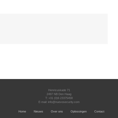
Henricuskade 71
2497 NB Den Haag
T: +31 (0)6 23375458
E-mail:
info@nuevosecurity.com
Home
Nieuws
Over ons
Oplossingen
Contact