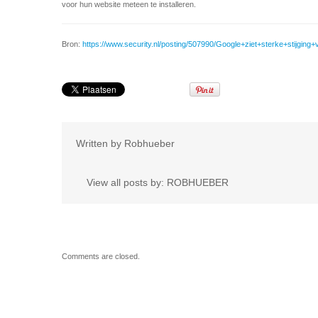
voor hun website meteen te installeren.
Bron:
https://www.security.nl/posting/507990/Google+ziet+sterke+stijgin
Written by
Robhueber
View all posts by:
ROBHUEBER
Comments are closed.