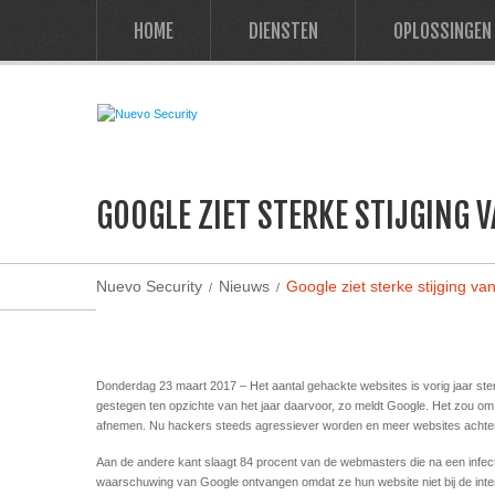
HOME
DIENSTEN
OPLOSSINGEN
GOOGLE ZIET STERKE STIJGING 
Nuevo Security
Nieuws
Google ziet sterke stijging v
Donderdag 23 maart 2017 – Het aantal gehackte websites is vorig jaar ste
gestegen ten opzichte van het jaar daarvoor, zo meldt Google. Het zou om 
afnemen. Nu hackers steeds agressiever worden en meer websites achterlo
Aan de andere kant slaagt 84 procent van de webmasters die na een infec
waarschuwing van Google ontvangen omdat ze hun website niet bij de int