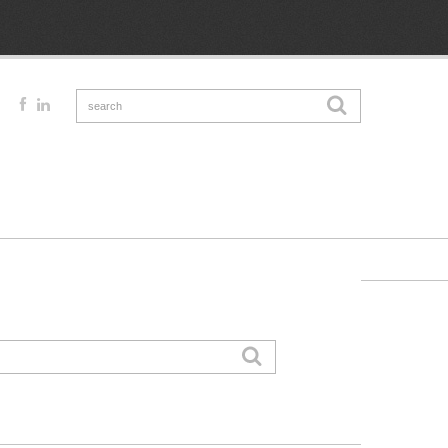
1 procent van de webmasters die wordt gehackt zou echter nooit een
ezen en webmasters krijgen dan ook het advies om patches en updates