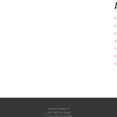
Henricuskade 71
2497 NB Den Haag
T: +31 (0)6 23375458