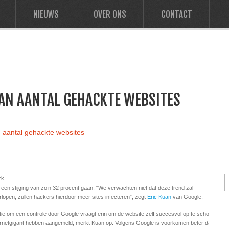
NIEUWS
OVER ONS
CONTACT
VAN AANTAL GEHACKTE WEBSITES
an aantal gehackte websites
rk
een stijging van zo’n 32 procent gaan. “We verwachten niet dat deze trend zal
pen, zullen hackers hierdoor meer sites infecteren”, zegt
Eric Kuan
van Google.
tie om een controle door Google vraagt erin om de website zelf succesvol op te schonen. 6
ernetgigant hebben aangemeld, merkt Kuan op. Volgens Google is voorkomen beter dan gen